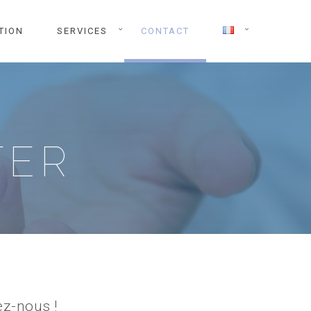
TION
SERVICES
CONTACT
TER
z-nous !