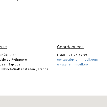
sse
Coordonnées
inCell
SAS
(+33) 1 76 76 69 99
ble Le Pythagore
contact@pharmincell.com
 Jean Sapidus
www.pharmincell.com
0
Illkirch-Graffenstaden
,
France